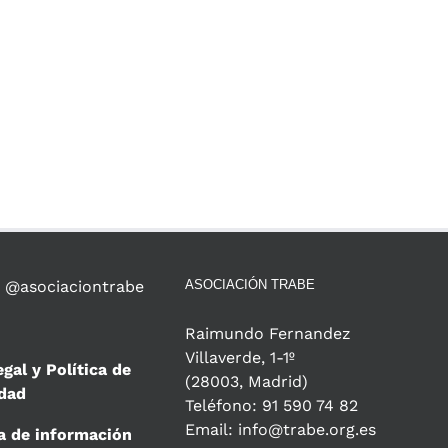
 @asociaciontrabe
ASOCIACIÓN TRABE
Raimundo Fernandez
Villaverde, 1-1º
egal y Política de
(28003, Madrid)
idad
Teléfono: 91 590 74 82
Email: info@trabe.org.es
a de información