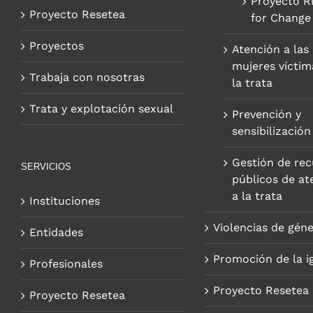
Proyecto R
Proyecto Resetea
for Change
Proyectos
Atención a las
mujeres víctim
Trabaja con nosotras
la trata
Trata y explotación sexual
Prevención y
sensibilización
Gestión de rec
SERVICIOS
públicos de at
a la trata
Instituciones
Violencias de gén
Entidades
Promoción de la i
Profesionales
Proyecto Resetea
Proyecto Resetea