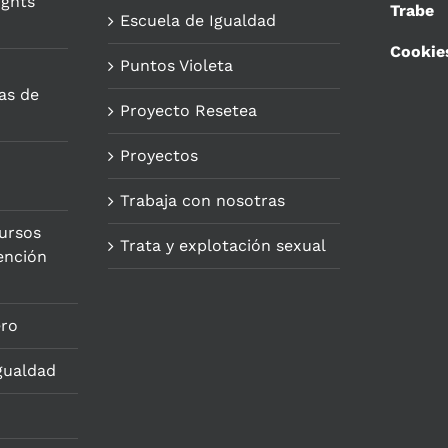
ights
Trabe
Escuela de Igualdad
Cookie
Puntos Violeta
as de
Proyecto Resetea
Proyectos
Trabaja con nosotras
ursos
Trata y explotación sexual
ención
ero
gualdad