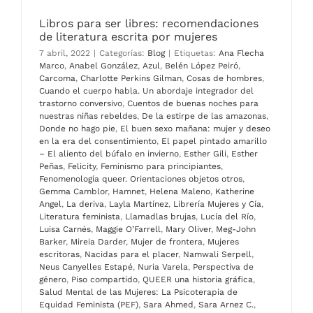
Libros para ser libres: recomendaciones
de literatura escrita por mujeres
7 abril, 2022
|
Categorías:
Blog
|
Etiquetas:
Ana Flecha
Marco
,
Anabel González
,
Azul
,
Belén López Peiró
,
Carcoma
,
Charlotte Perkins Gilman
,
Cosas de hombres
,
Cuando el cuerpo habla. Un abordaje integrador del
trastorno conversivo
,
Cuentos de buenas noches para
nuestras niñas rebeldes
,
De la estirpe de las amazonas
,
Donde no hago pie
,
El buen sexo mañana: mujer y deseo
en la era del consentimiento
,
El papel pintado amarillo
– El aliento del búfalo en invierno
,
Esther Gili
,
Esther
Peñas
,
Felicity
,
Feminismo para principiantes
,
Fenomenología queer. Orientaciones objetos otros
,
Gemma Camblor
,
Hamnet
,
Helena Maleno
,
Katherine
Angel
,
La deriva
,
Layla Martínez
,
Librería Mujeres y Cía
,
Literatura feminista
,
Llamadlas brujas
,
Lucía del Río
,
Luisa Carnés
,
Maggie O’Farrell
,
Mary Oliver
,
Meg-John
Barker
,
Mireia Darder
,
Mujer de frontera
,
Mujeres
escritoras
,
Nacidas para el placer
,
Namwali Serpell
,
Neus Canyelles Estapé
,
Nuria Varela
,
Perspectiva de
género
,
Piso compartido
,
QUEER una historia gráfica
,
Salud Mental de las Mujeres: La Psicoterapia de
Equidad Feminista (PEF)
,
Sara Ahmed
,
Sara Arnez C.
,