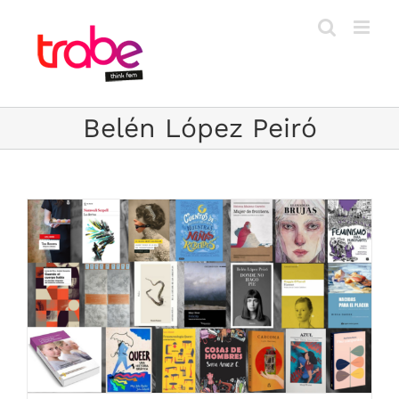
Saltar
al
contenido
Belén López Peiró