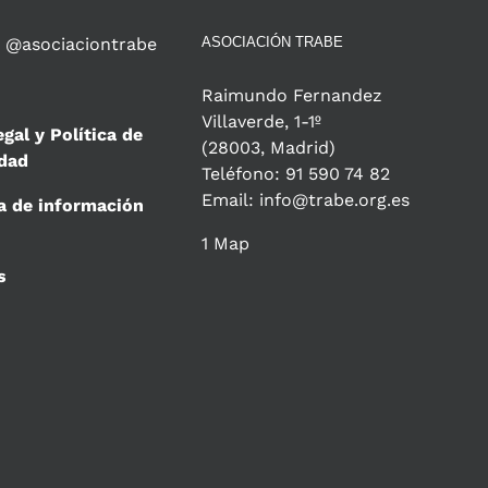
 @asociaciontrabe
ASOCIACIÓN TRABE
Raimundo Fernandez
Villaverde, 1-1º
egal y Política de
(28003, Madrid)
idad
Teléfono: 91 590 74 82
Email: info@trabe.org.es
a de información
1 Map
s