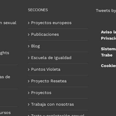
SECCIONES
Tweets by
n sexual
Proyectos europeos
Aviso l
Publicaciones
Privac
Blog
Sistem
ights
Trabe
Escuela de Igualdad
Cookie
Puntos Violeta
as de
Proyecto Resetea
Proyectos
Trabaja con nosotras
ursos
Trata y explotación sexual