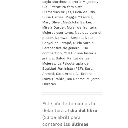
Layla Martínez
,
Librería Mujeres y
Cía
,
Literatura feminista
,
Llamadlas brujas
,
Lucía del Río
,
Luisa Carnés
,
Maggie O’Farrell
,
Mary Oliver
,
Meg-John Barker
,
Mireia Darder
,
Mujer de frontera
,
Mujeres escritoras
,
Nacidas para el
placer
,
Namwali Serpell
,
Neus
Canyelles Estapé
,
Nuria Varela
,
Perspectiva de género
,
Piso
compartido
,
QUEER una historia
gráfica
,
Salud Mental de las
Mujeres: La Psicoterapia de
Equidad Feminista (PEF)
,
Sara
Ahmed
,
Sara Arnez C.
,
Tatiana
Isaza Giraldo
,
Tea Rooms: Mujeres
Obreras
Este año le tomamos la
delantera al
día del libro
(23 de abril) para
contaros las
últimas