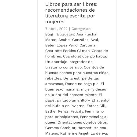
Libros para ser libres:
recomendaciones de
literatura escrita por
mujeres
7 abril, 2022
|
Categorías:
Blog
|
Etiquetas:
Ana Flecha
Marco
,
Anabel González
,
Azul
,
Belén López Peiró
,
Carcoma
,
Charlotte Perkins Gilman
,
Cosas de
hombres
,
Cuando el cuerpo habla.
Un abordaje integrador del
trastorno conversivo
,
Cuentos de
buenas noches para nuestras niñas
rebeldes
,
De la estirpe de las
amazonas
,
Donde no hago pie
,
El
buen sexo mañana: mujer y deseo
en la era del consentimiento
,
El
papel pintado amarillo – El aliento
del búfalo en invierno
,
Esther Gili
,
Esther Peñas
,
Felicity
,
Feminismo
para principiantes
,
Fenomenología
queer. Orientaciones objetos otros
,
Gemma Camblor
,
Hamnet
,
Helena
Maleno
,
Katherine Angel
,
La deriva
,